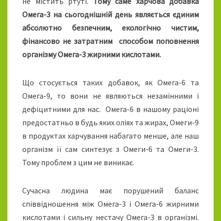
не містить ртуті.
Тому саме харчова добавка
Омега-3 на сьогоднішній день являється єдиним
абсолютно безпечним, екологічно чистим,
фінансово не затратним способом поповнення
організму Омега-3 жирними кислотами.
Що стосується таких добавок, як Омега-6 та
Омега-9, то вони не являються незамінними і
дефіцитними для нас. Омега-6 в нашому раціоні
предостатньо в будь яких оліях та жирах, Омеги-9
в продуктах харчування набагато менше, але наш
організм її сам синтезує з Омеги-6 та Омеги-3.
Тому проблем з цим не виникає.
Сучасна людина має порушений баланс
співвідношення між Омега-3 і Омега-6 жирними
кислотами і сильну нестачу Омега-3 в організмі.