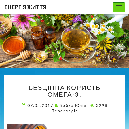
ЕНЕРГІЯ ЖИТТЯ
Togg
navi
Б
БЕЗЦІННА КОРИСТЬ
Е
ОМЕГА-3!
З
Ц
07.05.2017
Бойко Юлія
3298
І
Переглядів
Н
Н
А