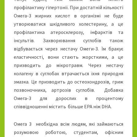
профілактику гіпертонії. При достатній кількості
Омега-3 жирних кислот в організмі не буде
утворюватися шкідливого холестерину, а це
профілактика атеросклерозу, інфарктів та
інсультів. Захворювання суглобів також
відбувається через нестачу Омеги-3. Їм бракує
еластичності, вони стають жорсткими, а це
призводить до мікротравм. Через нестачу
колагену в суглобах втрачається їхня природня
змазка. Це призводить до остеохондрозів, гриж
позвоночника, артрозів суглобів. Добавка
Омега-3 для дорослих в процентому
співвідношенні містить більше EPA ніж DHA.
Омега 3 необхідна всім людям, які займаються
розумовою роботою, студентам, офісним