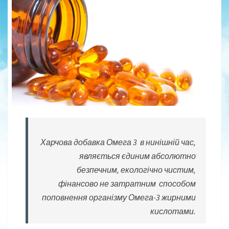
К
О
Р
И
С
Т
Ь
О
М
Е
Г
А
-
Харчова добавка Омега 3 в нинішній час,
3
являється єдиним абсолютно
!
безпечним, екологічно чистим,
фінансово не затратним способом
поповнення організму Омега-3 жирними
кислотами.