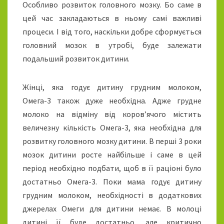
Особливо розвиток головного мозку. Бо саме в
цей час закладаються в ньому самі важливі
процеси. І від того, наскільки добре сформується
головний мозок в утробі, буде залежати
подальший розвиток дитини.
Жінці, яка годує дитину грудним молоком,
Омега-3 також дуже необхідна. Адже грудне
молоко на відміну від коров’ячого містить
величезну кількість Омега-3, яка необхідна для
розвитку головного мозку дитини. В перші 3 роки
мозок дитини росте найбільше і саме в цей
період необхідно подбати, щоб в її раціоні було
достатньо Омега-3. Поки мама годує дитину
грудним молоком, необхідності в додаткових
джерелах Омеги для дитини немає. В молоці
дитині її буде достатньо, але критично