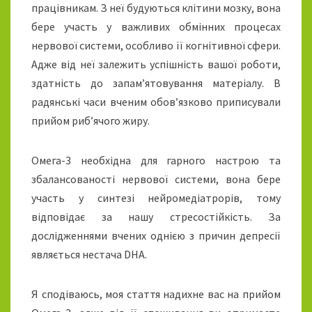
працівникам. З неї будуються клітини мозку, вона
бере участь у важливих обмінних процесах
нервової системи, особливо її когнітивної сфери.
Адже від неї залежить успішність вашої роботи,
здатність до запам’ятовування матеріалу. В
радянські часи вченим обов’язково приписували
прийом риб’ячого жиру.
Омега-3 необхідна для гарного настрою та
збалансованості нервової системи, вона бере
участь у синтезі нейромедіатрорів, тому
відповідає за нашу стресостійкість. За
дослідженнями вчених однією з причин депресії
являється нестача DHA.
Я сподіваюсь, моя стаття надихне вас на прийом