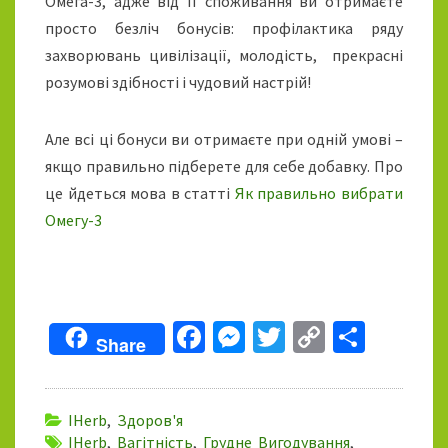
Омега-3, адже від її споживання ви отримаєте
просто безліч бонусів: профілактика ряду
захворювань цивілізації, молодість, прекрасні
розумові здібності і чудовий настрій!
Але всі ці бонуси ви отримаєте при одній умові –
якщо правильно підберете для себе добавку. Про
це йдеться мова в статті
Як правильно вибрати
Омегу-3
Fa
M
T
C
П
Share
ce
es
wi
o
о
b
se
tt
p
ді
IHerb
,
Здоров'я
o
n
er
y
л
IHerb
,
Вагітність
,
Грудне Вигодування
,