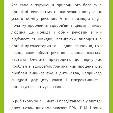
Але саме з порушення природнього балансу в
організмі починається цепна реакція порушення
усього обміну речовин. А це призводить до
початку проблем зі здоров’ям в цілому. І якщо
людина ще молода і обмін речовин в ній
відбувається швидко, встигаючи виводити з
організму холестерин та шкідливі речовини, то з
віком, коли обмін речовин заповільнюється,
нестача Омега-3 призводить до відчутних
проблем зі здоров’ям. Але значний процент цих
проблем виникає вже з дитинства, наприклад
синдром дефіциту уваги і гіперактивність,
погана успішність у навчанні.
В риб’ячому жирі Омега-3 представлена у вигляді
двох незамінних амінокислот EPA і DHA. І вони