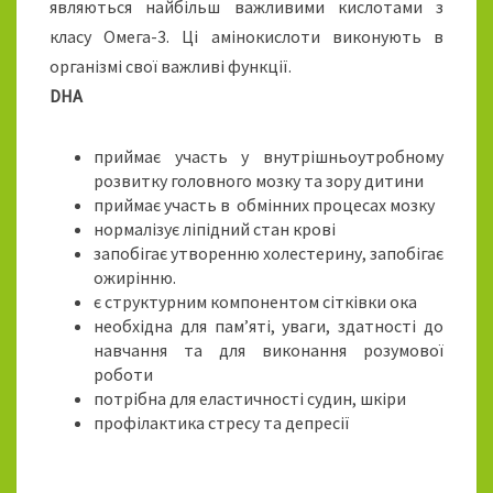
являються найбільш важливими кислотами з
класу Омега-3. Ці амінокислоти виконують в
організмі свої важливі функції.
DHA
приймає участь у внутрішньоутробному
розвитку головного мозку та зору дитини
приймає участь в обмінних процесах мозку
нормалізує ліпідний стан крові
запобігає утворенню холестерину, запобігає
ожирінню.
є структурним компонентом сітківки ока
необхідна для пам’яті, уваги, здатності до
навчання та для виконання розумової
роботи
потрібна для еластичності судин, шкіри
профілактика стресу та депресії