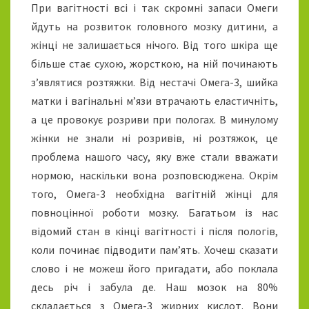
При вагітності всі і так скромні запаси Омеги
йдуть на розвиток головного мозку дитини, а
жінці не залишається нічого. Від того шкіра ще
більше стає сухою, жорсткою, на ній починають
з’являтися розтяжки. Від нестачі Омега-3, шийка
матки і вагінальні м’язи втрачають еластичніть,
а це провокує розриви при пологах. В минулому
жінки не знали ні розривів, ні розтяжок, це
проблема нашого часу, яку вже стали вважати
нормою, наскільки вона розповсюджена. Окрім
того, Омега-3 необхідна вагітній жінці для
повноцінної роботи мозку. Багатьом із нас
відомий стан в кінці вагітності і після пологів,
коли починає підводити пам’ять. Хочеш сказати
слово і не можеш його пригадати, або поклала
десь річ і забула де. Наш мозок на 80%
складається з Омега-3 жирних кислот. Вони