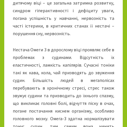
дитячому віці – це загальна затримка розвитку,
синдром гіперактивності і дефіциту уваги,
погана успішність у навчанні, нервозність та
часті істерики, в критичних станах її нестачі –
порушення сну, нервозність.
Нестача Омеги 3 в дорослому віці проявляє себе в
проблемах з судинами. Відсутність їх
еластичності, ламкість капілярів. Сучасні тоніки
такі як кава, кола, чай призводять до звуження
судин. Більшість людей в мегаполісах
перебувають в хронічному стресі, стрес також
звужує судини та призводить до їхнього спазму,
що викликає головні болі, відчуття піску в очах,
погане постачання киснем організму, особливо
головного мозку. Омега-3 здатна нормалізувати
тонус судин, тим самим вона чинить