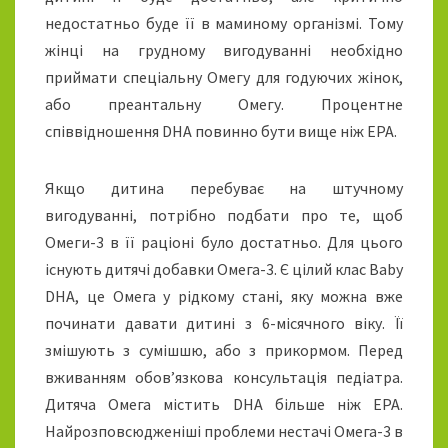
недостатньо буде її в маминому організмі. Тому
жінці на грудному вигодуванні необхідно
приймати спеціальну Омегу для годуючих жінок,
або преантальну Омегу. Процентне
співвідношення DHA повинно бути вище ніж EPA.
Якщо дитина перебуває на штучному
вигодуванні, потрібно подбати про те, щоб
Омеги-3 в її раціоні було достатньо. Для цього
існують дитячі добавки Омега-3. Є цілий клас Вaby
DHA, це Омега у рідкому стані, яку можна вже
починати давати дитині з 6-місячного віку. Її
змішують з сумішшю, або з прикормом. Перед
вживанням обов’язкова консультація педіатра.
Дитяча Омега містить DHA більше ніж EPA.
Найрозповсюдженіші проблеми нестачі Омега-3 в