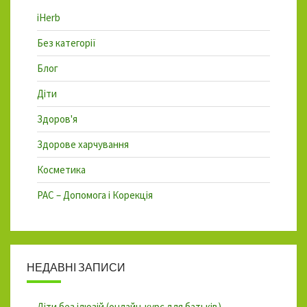
iHerb
Без категорії
Блог
Діти
Здоров'я
Здорове харчування
Косметика
РАС – Допомога і Корекція
НЕДАВНІ ЗАПИСИ
Діти без ілюзій (онлайн-курс для батьків)