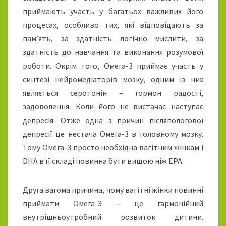
приймають участь у багатьох важливих його
процесах, особливо тих, які відповідають за
пам’ять, за здатність логічно мислити, за
здатність до навчання та виконання розумової
роботи. Окрім того, Омега-3 приймає участь у
синтезі нейромедіаторів мозку, одним із них
являється серотонін – гормон радості,
задоволення. Коли його не вистачає наступає
депресія. Отже одна з причин післяпологової
депресії це нестача Омега-3 в головному мозку.
Тому Омега-3 просто необхідна вагітним жінкам і
DHA в її складі повинна бути вищою ніж EPA.
Друга вагома причина, чому вагітні жінки повинні
приймати Омега-3 – це гармонійний
внутрішньоутробний розвиток дитини.