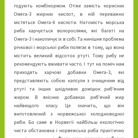
годують комбікормом. Отже замість корисних
Омега-3 жирних кислот, в ній переважно
містяться Омега-6 кислоти. Натомість морська
риба харчується волорослями, які багаті на
Омега-3 і накопичує їх в собі. Та нинішня проблема
річкової і морської риби полягає в тому, що вона
містить великий відсоток ртуті. Тому рибу не
рекомендують вживати часто. І тут на поміч нам
приходять харчові добавки Омега-3, які
представляють собою капсули з очищеним від
ртуті та інших шкідливих домішок риб’ячим
жиром. В якісних добавках риб’ячий жир
найвищого класу. Це значить, що він
виготовлений з норвежської холодноводної
риби. Бо саме в Норвегії найбільш екологічно
чиста обстановка і норвежська риба практично