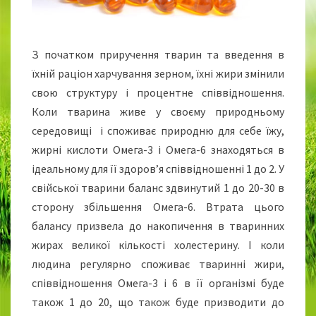
З початком приручення тварин та введення в
їхній раціон харчування зерном, їхні жири змінили
свою структуру і процентне співвідношення.
Коли тварина живе у своєму природньому
середовищі і споживає природню для себе їжу,
жирні кислоти Омега-3 і Омега-6 знаходяться в
ідеальному для її здоров’я співвідношенні 1 до 2. У
свійської тварини баланс здвинутий 1 до 20-30 в
сторону збільшення Омега-6. Втрата цього
балансу призвела до накопичення в тваринних
жирах великої кількості холестерину. І коли
людина регулярно споживає тваринні жири,
співвідношення Омега-3 і 6 в її організмі буде
також 1 до 20, що також буде призводити до