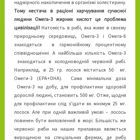
надмірного накопичення в організмі холестерину.
Тому нестача в раціоні харчуування сучасної
людини Омега-3 жирних кислот це проблема
цивілізації!
Натомість в рибі, яка живе в своєму
природньому середовищі, Омега-3 і Омега-6
знаходяться в гармонійному процентному
співвідношенні. А найбільша кількість Омега-3
знаходиться в холодноводній червоній рибі.
Наприклад, в 25 гр. лосося міститься 50 мг.
Омеги-3 (ЕPA+DHA). Сама мінімальна доза
Омега-3 на добу, для профілактики здоровій
дорослій людині, становить 500 мг. Отже, щодня
для профілактики слід з’їдати як мінімум 25 мг.
лосося. Але при одній важливій умові – лосось
повинен бути виловлений в морі. Більшість же
червоної риби на наших прилавках являється
вирощеною на спеціальних фермах, де рибу