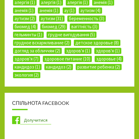
алергія (1)
алергія (1)
алергія (1)
анемія (1)
анемія (1)
анемія (1)
ау (1)
аутизм (4)
аутизм (2)
аутизм (31)
беременность (3)
биомед (4)
биомед (29)
вагітність (3)
гельминты (1)
грудне вигодування (5)
грудное вскармливание (2)
детское здоровье (8)
догляд за обличчям (2)
здоров'я (1)
здоров'я (1)
здоров'я (7)
здоровое питание (10)
здоровье (4)
кандидоз (1)
кандидоз (2)
развитие ребенка (2)
экология (2)
СПІЛЬНОТА FACEBOOK
Долучитися