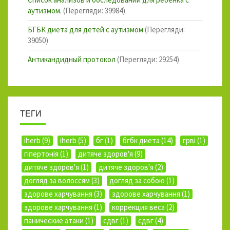
аутизмом.
(Перегляди: 39984)
БГБК диета для детей с аутизмом
(Перегляди:
39050)
Антикандидный протокол
(Перегляди: 29254)
ТЕГИ
iherb (9)
iherb (5)
бг (1)
бгбк диета (14)
грві (1)
гіпертонія (1)
дитяче здоров'я (9)
дитяче здоров'я (1)
дитяче здоров'я (2)
догляд за волоссям (3)
догляд за собою (1)
здорове харчування (3)
здорове харчування (1)
здорове харчування (1)
коррекция веса (2)
панические атаки (1)
сдвг (1)
сдвг (4)