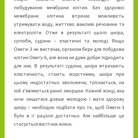
побудування мембрани клітин. Без здорової
мемебрани клітина втрачає можливість
утримувати воду, життєво важливі речовини та
електроліти. Отже в результаті цього шкіра,
суглоби, судини – еластичні та молоді. Якщо
Омеги-3 не вистачає, організм бере для побудови
клітин Омегу-6, але вона не дуже добре підходить
для них. В результаті судини, шкіра втрачають
еластичність, стають жорсткими, шкіра при
цьому недостатньо зволожена, тріскається, на
ній з’являються ранні зморшки. Кожній жінці, яка
хоче лишатися довше молодою і мати здорову
шкіру – необхідно подбати про те, щоб Омеги-3
було в її раціоні достатньо. Але найбільше це
стосується вагітних жінок.