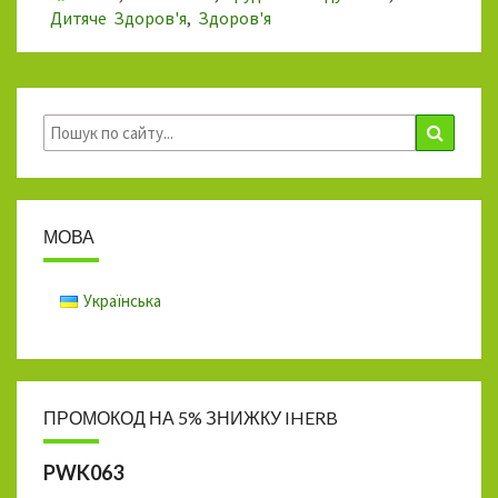
o
ge
Li
и
Дитяче Здоров'я
,
Здоров'я
k
r
n
т
k
и
ся
Search
Search
for:
МОВА
Українська
ПРОМОКОД НА 5% ЗНИЖКУ IHERB
PWK063