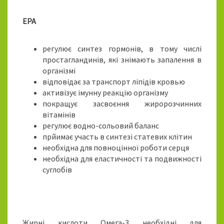
EPA
регулює синтез гормонів, в тому числі
простагландинів, які знімають запалення в
організмі
відповідає за транспорт ліпідів кровью
активізує імунну реакцію організму
покращує засвоєння жиророзчинних
вітамінів
регулює водно-сольовий баланс
прйимає участь в синтезі статевих клітин
необхідна для повноцінної роботи серця
необхідна для еластичності та подвижності
суглобів
Жирні кислоти Омега-3 необхідні для