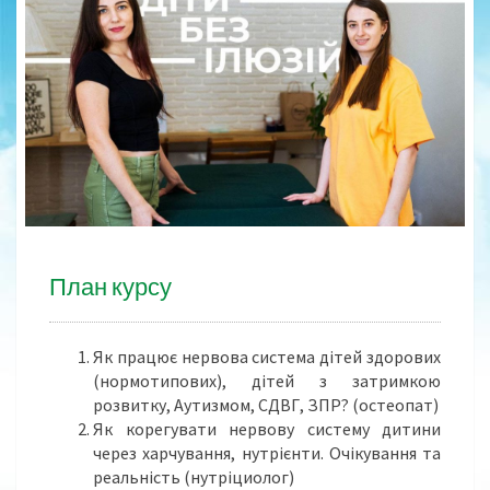
Л
Ю
З
І
Й
(
О
Н
Л
А
Й
Н
План курсу
-
К
У
Як працює нервова система дітей здорових
Р
(нормотипових), дітей з затримкою
С
розвитку, Аутизмом, СДВГ, ЗПР? (остеопат)
Д
Як корегувати нервову систему дитини
Л
через харчування, нутрієнти. Очікування та
Я
реальність (нутріциолог)