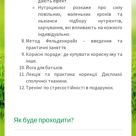
дають ефект.
Нутріциолог розкаже про силу
повільних, маленьких кроків та
ньюанси підбору нутрієнтів,
харчування, які впливають на кожного
індивідуально.
Метод Фельденкрайз – введення та
практичні заняття.
Корисні поради : де купувати корисну їжу та
інше.
Йога для батьків.
Лекція та практика корекції Дисплазії
сполучної тканини.
Тренінг по стресостійкості в подарунок.
Як буде проходити?