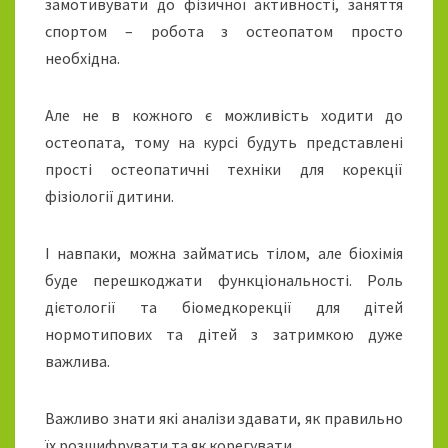
замотивувати до фізичної активності, заняття
спортом – робота з остеопатом просто
необхідна.
Але не в кожного є можливість ходити до
остеопата, тому на курсі будуть представлені
прості остеопатичні техніки для корекції
фізіології дитини.
І навпаки, можна займатись тілом, але біохімія
буде перешкоджати функціональності. Роль
дієтології та біомедкорекції для дітей
нормотипових та дітей з затримкою дуже
важлива.
Важливо знати які аналізи здавати, як правильно
їх розшифрувати та як корегувати.