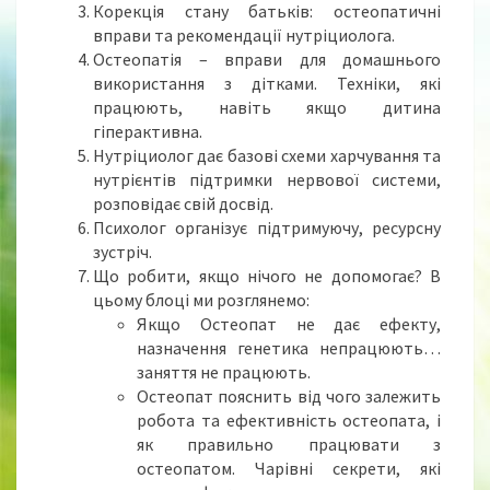
Б
Корекція стану батьків: остеопатичні
А
вправи та рекомендації нутріциолога.
Т
Остеопатія – вправи для домашнього
Ь
використання з дітками. Техніки, які
К
працюють, навіть якщо дитина
І
гіперактивна.
В
Нутріциолог дає базові схеми харчування та
)
нутрієнтів підтримки нервової системи,
розповідає свій досвід.
Психолог організує підтримуючу, ресурсну
зустріч.
Що робити, якщо нічого не допомогає? В
цьому блоці ми розглянемо:
Якщо Остеопат не дає ефекту,
назначення генетика непрацюють…
заняття не працюють.
Остеопат пояснить від чого залежить
робота та ефективність остеопата, і
як правильно працювати з
остеопатом. Чарівні секрети, які