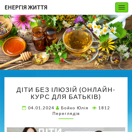
ЕНЕРГІЯ ЖИТТЯ
Togg
navi
Д
ДІТИ БЕЗ ІЛЮЗІЙ (ОНЛАЙН-
І
КУРС ДЛЯ БАТЬКІВ)
Т
И
04.01.2024
Бойко Юлія
1812
Б
Переглядів
Е
З
І