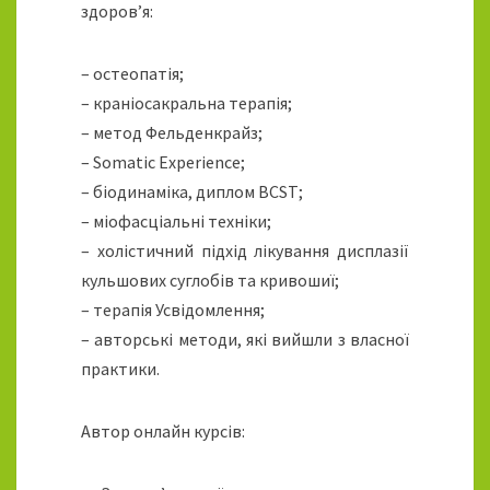
здоров’я:
– остеопатія;
– краніосакральна терапія;
– метод Фельденкрайз;
– Somatic Experience;
– біодинаміка, диплом BCST;
– міофасціальні техніки;
– холістичний підхід лікування дисплазії
кульшових суглобів та кривошиї;
– терапія Усвідомлення;
– авторські методи, які вийшли з власної
практики.
Автор онлайн курсів: