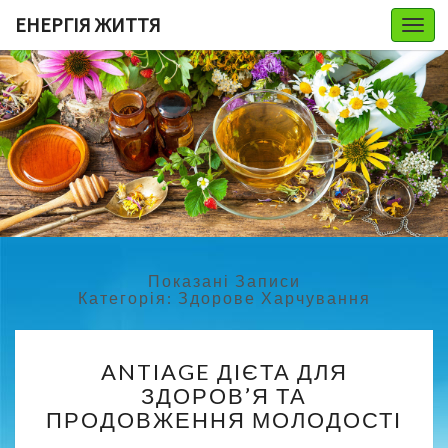
ЕНЕРГІЯ ЖИТТЯ
Togg
navi
Показані Записи
Категорія:
Здорове Харчування
A
ANTIAGE ДІЄТА ДЛЯ
N
ЗДОРОВ’Я ТА
T
ПРОДОВЖЕННЯ МОЛОДОСТІ
I
A