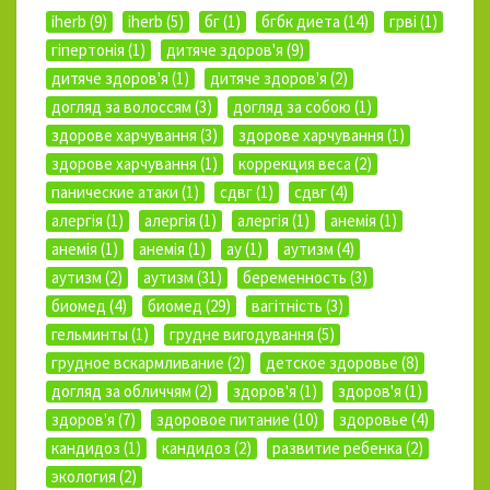
iherb (9)
iherb (5)
бг (1)
бгбк диета (14)
грві (1)
гіпертонія (1)
дитяче здоров'я (9)
дитяче здоров'я (1)
дитяче здоров'я (2)
догляд за волоссям (3)
догляд за собою (1)
здорове харчування (3)
здорове харчування (1)
здорове харчування (1)
коррекция веса (2)
панические атаки (1)
сдвг (1)
сдвг (4)
алергія (1)
алергія (1)
алергія (1)
анемія (1)
анемія (1)
анемія (1)
ау (1)
аутизм (4)
аутизм (2)
аутизм (31)
беременность (3)
биомед (4)
биомед (29)
вагітність (3)
гельминты (1)
грудне вигодування (5)
грудное вскармливание (2)
детское здоровье (8)
догляд за обличчям (2)
здоров'я (1)
здоров'я (1)
здоров'я (7)
здоровое питание (10)
здоровье (4)
кандидоз (1)
кандидоз (2)
развитие ребенка (2)
экология (2)