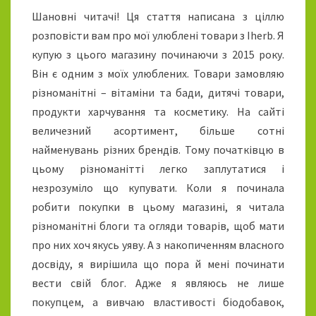
Е
Шановні читачі! Ця стаття написана з ціллю
Н
розповісти вам про мої улюблені товари з Iherb. Я
І
купую з цього магазину починаючи з 2015 року.
Т
Він є одним з моїх улюблених. Товари замовляю
О
В
різноманітні – вітаміни та бади, дитячі товари,
А
продукти харчування та косметику. На сайті
Р
величезний асортимент, більше сотні
И
найменувань різних брендів. Тому початківцю в
З
цьому різноманітті легко заплутатися і
I
H
незрозуміло що купувати. Коли я починала
E
робити покупки в цьому магазині, я читала
R
різноманітні блоги та огляди товарів, щоб мати
B
про них хоч якусь уяву. А з накопиченням власного
досвіду, я вирішила що пора й мені починати
вести свій блог. Адже я являюсь не лише
покупцем, а вивчаю властивості біодобавок,