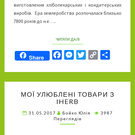
виготовлення хлібопекарських і кондитерських
виробів. Ера землеробства розпочалася близько
7800 років до н.е…..
ЧИТАТИ ДАЛІ
READ MORE
Fa
M
T
C
П
Share
ce
es
wi
o
о
b
se
tt
p
ді
o
n
er
y
л
М
o
ge
Li
и
МОЇ УЛЮБЛЕНІ ТОВАРИ З
О
k
r
n
т
IHERB
Ї
У
k
и
31.05.2017
Бойко Юлія
3987
Л
Переглядів
ся
Ю
Б
Л