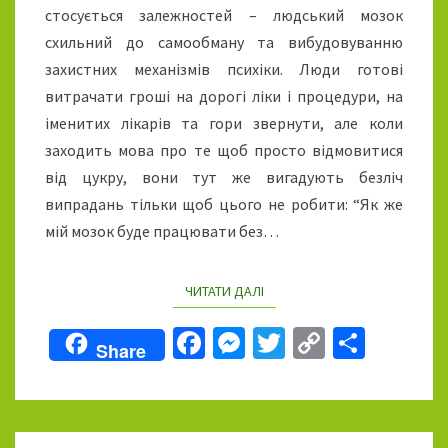
стосується залежностей – людський мозок
схильний до самообману та вибудовуванню
захистних механізмів психіки. Люди готові
витрачати гроші на дорогі ліки і процедури, на
іменитих лікарів та гори звернути, але коли
заходить мова про те щоб просто відмовитися
від цукру, вони тут же вигадують безліч
випрадань тільки щоб цього не робити: “Як же
мій мозок буде працювати без…
ЧИТАТИ ДАЛІ
READ MORE
Fa
M
T
C
П
Share
ce
es
wi
o
о
b
se
tt
p
ді
o
n
er
y
л