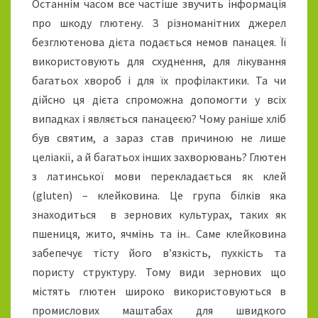
Останнім часом все частіше звучить інформація
О
про шкоду глютену. З різноманітних джерел
В
безглютенова дієта подається немов панацея. Її
А
Д
використовують для схуднення, для лікування
І
багатьох хвороб і для їх профілактики. Та чи
Є
дійсно ця дієта спроможна допомогти у всіх
Т
випадках і являється панацеєю? Чому раніше хліб
А
був святим, а зараз став причиною не лише
.
целіакії, а й багатьох інших захворювань? Глютен
з латинської мови перекладається як клей
(gluten) – клейковина. Це група білків яка
знаходиться в зернових культурах, таких як
пшениця, жито, ячмінь та ін.. Саме клейковина
забепечує тісту його в’язкість, пухкість та
пористу структуру. Тому види зернових що
містять глютен широко використовуються в
промислових маштабах для швидкого