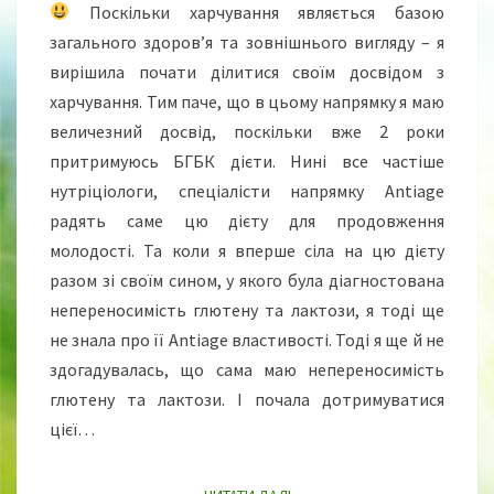
П
Поскільки харчування являється базою
Р
загального здоров’я та зовнішнього вигляду – я
О
вирішила почати ділитися своїм досвідом з
Д
харчування. Тим паче, що в цьому напрямку я маю
О
В
величезний досвід, поскільки вже 2 роки
Ж
притримуюсь БГБК дієти. Нині все частіше
Е
нутріціологи, спеціалісти напрямку Antiage
Н
радять саме цю дієту для продовження
Н
Я
молодості. Та коли я вперше сіла на цю дієту
М
разом зі своїм сином, у якого була діагностована
О
непереносимість глютену та лактози, я тоді ще
Л
не знала про її Antiage властивості. Тоді я ще й не
О
Д
здогадувалась, що сама маю непереносимість
О
глютену та лактози. І почала дотримуватися
С
цієї…
Т
І