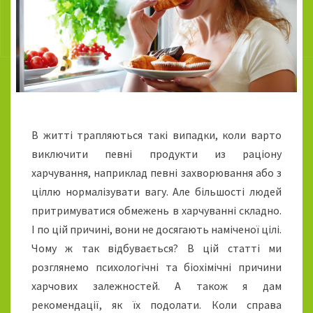
Х
А
Р
Ч
О
В
О
Ї
З
В житті трапляються такі випадки, коли варто
А
виключити певні продукти из раціону
Л
Е
харчування, наприклад певні захворювання або з
Ж
ціллю нормалізувати вагу. Але більшості людей
Н
притримуватися обмежень в харчуванні складно.
О
І по цій причині, вони не досягають наміченої цілі.
С
Т
Чому ж так відбувається? В цій статті ми
І
розглянемо психологічні та біохімічні причини
харчових залежностей. А також я дам
рекомендації, як їх подолати. Коли справа