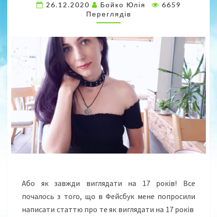
26.12.2020
Бойко Юлія
6659
G
Переглядів
E
Д
І
Є
Т
А
Д
Л
Я
З
Д
О
Р
О
В
’
Або як завжди виглядати на 17 років! Все
Я
почалось з того, що в Фейсбук мене попросили
Т
А
написати статтю про те як виглядати на 17 років